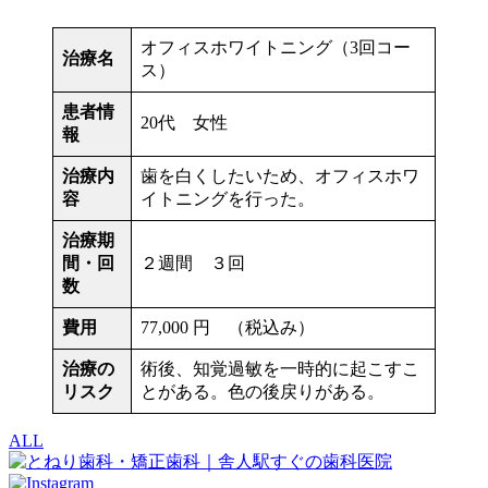
オフィスホワイトニング（3回コー
治療名
ス）
患者情
20代 女性
報
治療内
歯を白くしたいため、オフィスホワ
容
イトニングを行った。
治療期
間・回
２週間 ３回
数
費用
77,000 円 （税込み）
治療の
術後、知覚過敏を一時的に起こすこ
リスク
とがある。色の後戻りがある。
ALL