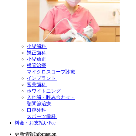
小児歯科
矯正歯科
小児矯正
根管治療
マイクロスコープ診療
インプラント
審美歯科
ホワイトニング
入れ歯・咬み合わせ・
顎関節治療
口腔外科
スポーツ歯科
料金・お支払い
Fee
更新情報
Information