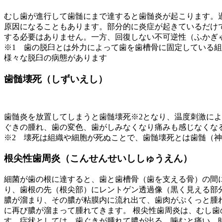
むし歯が進行して歯髄にまで達すると歯髄炎が起こります。
原因になることもあります。部分的に炎症が起きているだけ
する必要はありません。一方、回復しない不可逆性（ふかぎ
※1 歯の脱臼とは外力によって歯を歯槽骨に固定している
様々な脱臼の病態があります
歯髄壊死（しずいえし）
歯髄炎を放置してしまうと歯髄壊死※2となり、温度刺激に
ぐきの腫れ、歯の変色、歯がしみなくなり痛みも感じなくな
※2 壊死は組織や細胞が死ぬことで、歯髄壊死とは歯髄（
根尖性歯周炎（こんせんせいししゅうえん）
細菌が歯の根に達すると、歯と歯槽骨（歯を支える骨）の間
り、歯根の先（根尖部）にレントゲン透過像（黒く見える部
膿が溜まり、その膿が粘膜内に流れ出て、歯肉がぷくっと腫
に再び膿が溜まって腫れてきます。 根尖性歯周炎は、むし
す。症状としては、歯ぐきが腫れて膿が出る、噛むと痛い、