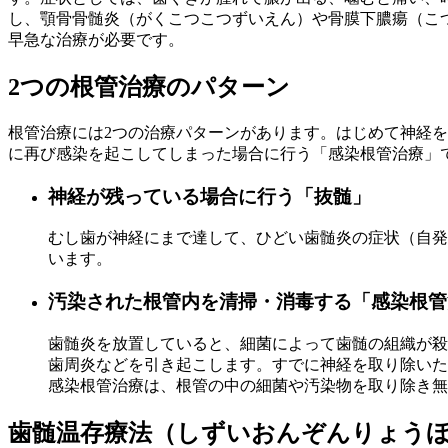
し、顎骨骨髄炎（がくこつこつずいえん）や骨膜下膿瘍（こ
早急な治療が必要です。
2つの根管治療のパターン
根管治療には2つの治療パターンがあります。はじめて神経
に再び感染を起こしてしまった場合に行う「感染根管治療」
神経が残っている場合に行う
「抜髄」
むし歯が神経にまで達して、ひどい歯髄炎の症状（自発
います。
汚染された根管内を清掃・消毒する
「感染根管
歯髄炎を放置していると、細菌によって歯髄の組織が殺
歯周炎などを引き起こします。すでに神経を取り除いた
感染根管治療は、根管の中の細菌や汚染物を取り除き無
歯髄温存療法
（しずいおんぞんりょう