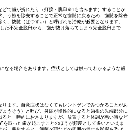
などで歯が折れたり（打撲・脱臼※1も含みます）することが
常、う蝕を除去することで正常な歯髄に戻るため、歯髄を除去
除く、抜髄（ばつずい）と呼ばれる治療が必要となります。
裂した不完全脱臼から、歯が抜け落ちてしまう完全脱臼まで
死になる場合もあります。症状としては触ってわかるような歯
なります。自覚症状はなくてもレントゲンでみつかることがあ
びょうそう）と呼び、炎症が慢性的になると歯根の先端部分に
出ると一時的におさまりますが、放置すると体調が悪い時など
経を取った歯が起こすことのほうが頻度として多いといえま
すが、悪化すると、細菌が顎などの周囲の骨にも影響を及ぼ