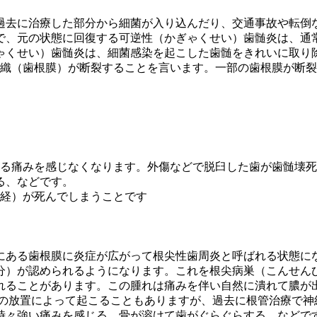
過去に治療した部分から細菌が入り込んだり、交通事故や転倒
で、元の状態に回復する可逆性（かぎゃくせい）歯髄炎は、通
ゃくせい）歯髄炎は、細菌感染を起こした歯髄をきれいに取り
組織（歯根膜）が断裂することを言います。一部の歯根膜が断
よる痛みを感じなくなります。外傷などで脱臼した歯が歯髄壊
る、などです。
神経）が死んでしまうことです
にある歯根膜に炎症が広がって根尖性歯周炎と呼ばれる状態に
分）が認められるようになります。これを根尖病巣（こんせん
れることがあります。この腫れは痛みを伴い自然に潰れて膿が
歯の放置によって起こることもありますが、過去に根管治療で神
時々強い痛みを感じる、骨が溶けて歯がぐらぐらする、などで