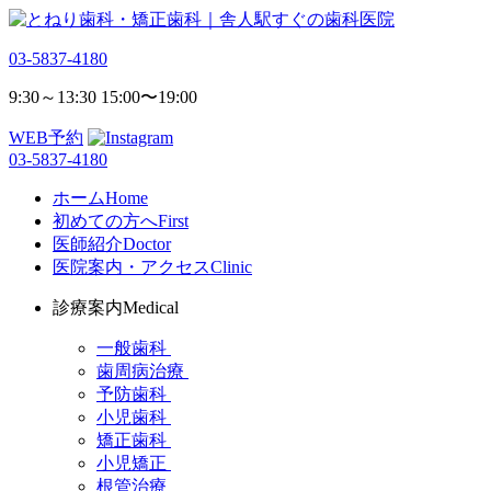
03-5837-4180
9:30～13:30 15:00〜19:00
WEB予約
03-5837-4180
ホーム
Home
初めての方へ
First
医師紹介
Doctor
医院案内・アクセス
Clinic
診療案内
Medical
一般歯科
歯周病治療
予防歯科
小児歯科
矯正歯科
小児矯正
根管治療